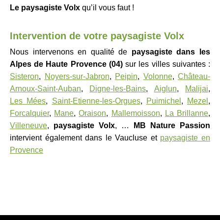
Le paysagiste
Volx
qu’il vous faut !
Intervention de votre paysagiste Volx
Nous intervenons en qualité de
paysagiste
dans les
Alpes de Haute Provence (04)
sur les villes suivantes :
Sisteron
,
Noyers-sur-Jabron
,
Peipin
,
Volonne
,
Château-
Arnoux-Saint-Auban
,
Digne-les-Bains
,
Aiglun
,
Malijai
,
Les Mées
,
Saint-Etienne-les-Orgues
,
Puimichel
,
Mezel
,
Forcalquier
,
Mane
,
Oraison
,
Mallemoisson
,
La Brillanne
,
Villeneuve
,
paysagiste Volx
, …
MB Nature Passion
intervient également dans le Vaucluse et
paysagiste en
Provence