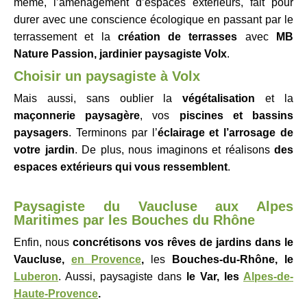
même, l’aménagement d’espaces extérieurs, fait pour
durer avec une conscience écologique en passant par le
terrassement et la
création de terrasses
avec
MB
Nature Passion, jardinier paysagiste Volx
.
Choisir un p
aysagiste à
Volx
Mais aussi, sans oublier la
végétalisation
et la
maçonnerie paysagère
, vos
piscines et bassins
paysagers
. Terminons par l’
éclairage et l’arrosage de
votre jardin
. De plus, nous imaginons et réalisons
des
espaces extérieurs qui vous ressemblent
.
Paysagiste du Vaucluse aux Alpes
Maritimes par les Bouches du Rhône
Enfin, nous
concrétisons vos rêves de jardins dans le
Vaucluse,
en Provence
,
les
Bouches-du-Rhône, le
Luberon
. Aussi, paysagiste dans
le Var, les
Alpes-de-
Haute-Provence
.