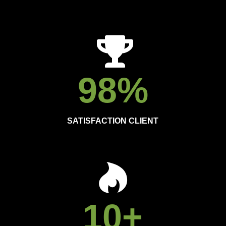
98
%
SATISFACTION CLIENT
10
+