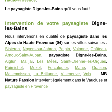
Haute-Provence
.
Le paysagiste
Digne-les-Bains
qu’il vous faut !
Intervention de votre paysagiste
Digne-
les-Bains
Nous intervenons en qualité de
paysagiste
dans les
Alpes de Haute Provence (04)
sur les villes suivantes :
Sisteron
,
Noyers-sur-Jabron
,
Peipin
,
Volonne
,
Château-
Arnoux-Saint-Auban
,
paysagiste
Digne-les-Bains
,
Aiglun
,
Malijai
,
Les Mées
,
Saint-Etienne-les-Orgues
,
Puimichel
,
Mezel
,
Forcalquier
,
Mane
,
Oraison
,
Mallemoisson
,
La Brillanne
,
Villeneuve
,
Volx
…
MB
Nature Passion
intervient également dans le Vaucluse et
paysagiste en Provence