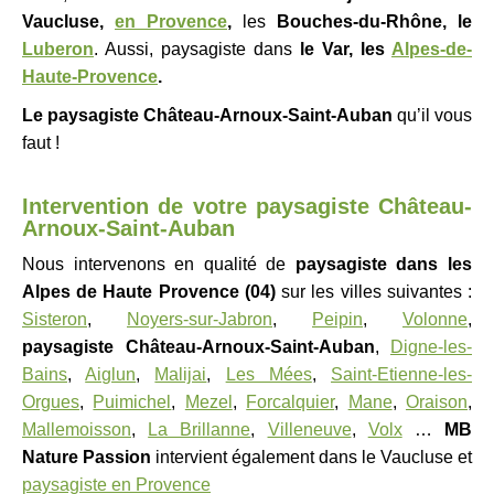
Vaucluse,
en Provence
,
les
Bouches-du-Rhône, le
Luberon
. Aussi, paysagiste dans
le Var, les
Alpes-de-
Haute-Provence
.
Le paysagiste
Château-Arnoux-Saint-Auban
qu’il vous
faut !
Intervention de votre paysagiste Château-
Arnoux-Saint-Auban
Nous intervenons en qualité de
paysagiste
dans les
Alpes de Haute Provence (04)
sur les villes suivantes :
Sisteron
,
Noyers-sur-Jabron
,
Peipin
,
Volonne
,
paysagiste
Château-Arnoux-Saint-Auban
,
Digne-les-
Bains
,
Aiglun
,
Malijai
,
Les Mées
,
Saint-Etienne-les-
Orgues
,
Puimichel
,
Mezel
,
Forcalquier
,
Mane
,
Oraison
,
Mallemoisson
,
La Brillanne
,
Villeneuve
,
Volx
…
MB
Nature Passion
intervient également dans le Vaucluse et
paysagiste en Provence