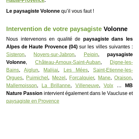
Haute-Provence
.
Le paysagiste
Volonne
qu’il vous faut !
Intervention de votre paysagiste
Volonne
Nous intervenons en qualité de
paysagiste
dans les
Alpes de Haute Provence (04)
sur les villes suivantes :
Sisteron
,
Noyers-sur-Jabron
,
Peipin
,
paysagiste
Volonne
,
Château-Arnoux-Saint-Auban
,
Digne-les-
Bains
,
Aiglun
,
Malijai
,
Les Mées
,
Saint-Etienne-les-
Orgues
,
Puimichel
,
Mezel
,
Forcalquier
,
Mane
,
Oraison
,
Mallemoisson
,
La Brillanne
,
Villeneuve
,
Volx
…
MB
Nature Passion
intervient également dans le Vaucluse et
paysagiste en Provence