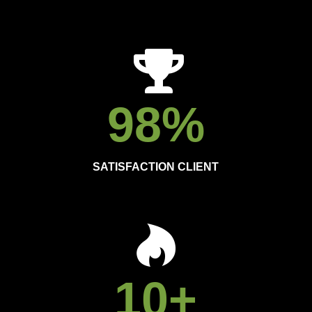
98
%
SATISFACTION CLIENT
10
+