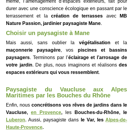
même, l’aménagement d’espaces extérieurs, fait pour
durer avec une conscience écologique en passant par le
terrassement et la
création de terrasses
avec
MB
Nature Passion, jardinier paysagiste Mane
.
Choisir un p
aysagiste à
Mane
Mais aussi, sans oublier la
végétalisation
et la
maçonnerie paysagère
, vos
piscines et bassins
paysagers
. Terminons par l’
éclairage et l’arrosage de
votre jardin
. De plus, nous imaginons et réalisons
des
espaces extérieurs qui vous ressemblent
.
Paysagiste du Vaucluse aux Alpes
Maritimes par les Bouches du Rhône
Enfin, nous
concrétisons vos rêves de jardins dans le
Vaucluse,
en Provence
,
les
Bouches-du-Rhône, le
Luberon
. Aussi, paysagiste dans
le Var, les
Alpes-de-
Haute-Provence
.