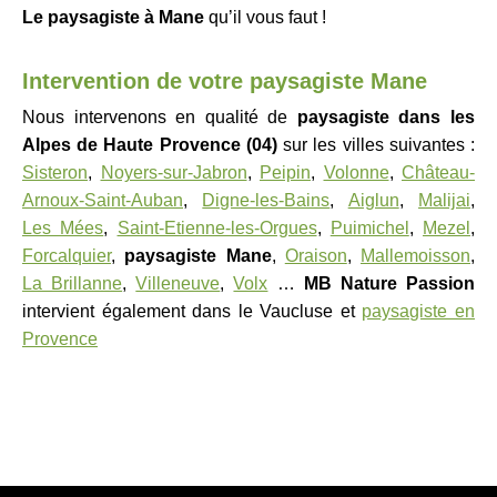
Le paysagiste
à Mane
qu’il vous faut !
Intervention de votre paysagiste Mane
Nous intervenons en qualité de
paysagiste
dans les
Alpes de Haute Provence (04)
sur les villes suivantes :
Sisteron
,
Noyers-sur-Jabron
,
Peipin
,
Volonne
,
Château-
Arnoux-Saint-Auban
,
Digne-les-Bains
,
Aiglun
,
Malijai
,
Les Mées
,
Saint-Etienne-les-Orgues
,
Puimichel
,
Mezel
,
Forcalquier
,
paysagiste Mane
,
Oraison
,
Mallemoisson
,
La Brillanne
,
Villeneuve
,
Volx
…
MB Nature Passion
intervient également dans le Vaucluse et
paysagiste en
Provence