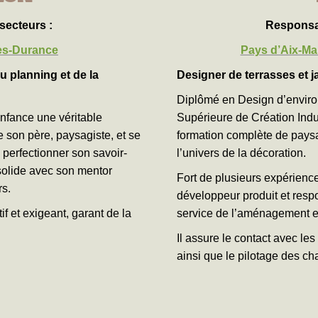
secteurs :
Responsab
les-Durance
Pays d’Aix-Mar
u planning et de la
Designer de terrasses et 
Diplômé en Design d’enviro
nfance une véritable
Supérieure de Création Indus
e son père, paysagiste, et se
formation complète de paysa
 perfectionner son savoir-
l’univers de la décoration.
 solide avec son mentor
Fort de plusieurs expérienc
rs.
développeur produit et respo
tif et exigeant, garant de la
service de l’aménagement ex
Il assure le contact avec les
ainsi que le pilotage des cha