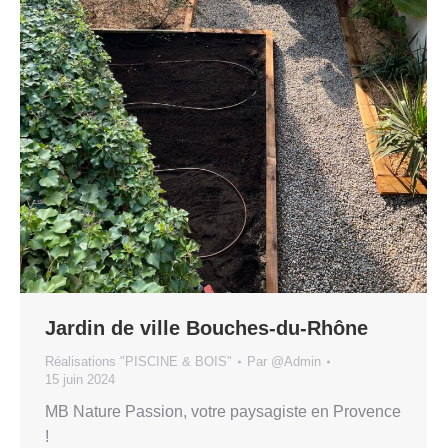
Jardin de ville Bouches-du-Rhône
Réalisations "PISCINE & BOIS"
Par
@Admin
15 juin 2024
MB Nature Passion, votre paysagiste en Provence
!