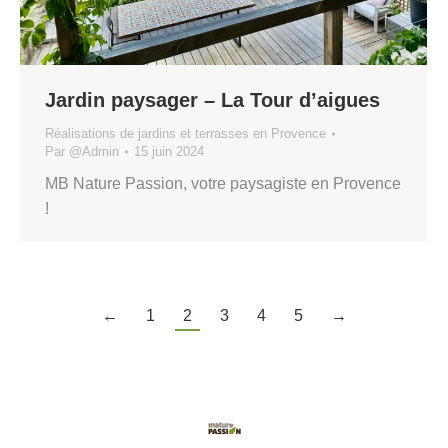
Jardin paysager – La Tour d’aigues
Réalisations de jardins et terrasses en Provence
Par
@Admin
15 juin 2024
MB Nature Passion, votre paysagiste en Provence
!
←
1
2
3
4
5
→