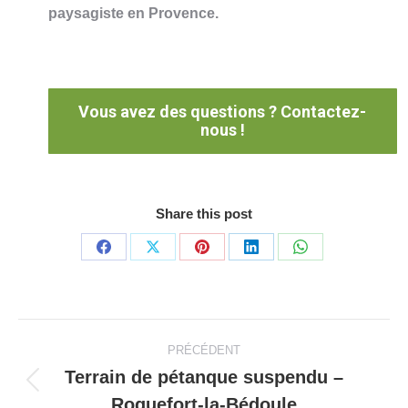
paysagiste en Provence.
Vous avez des questions ? Contactez-
nous !
Share this post
Partager
Partager
Partager
Partager
Partager
sur
sur
sur
sur
sur
Facebook
X
Pinterest
LinkedIn
WhatsApp
Navigation
PRÉCÉDENT
de
Terrain de pétanque suspendu –
Onglet
Roquefort-la-Bédoule