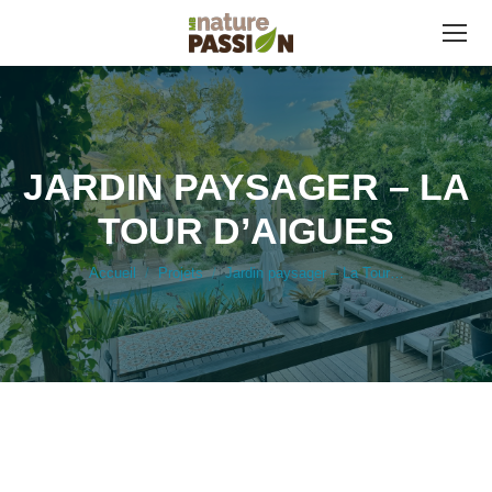
JARDIN PAYSAGER – LA
TOUR D’AIGUES
Vous êtes ici :
Accueil
Projets
Jardin paysager – La Tour…