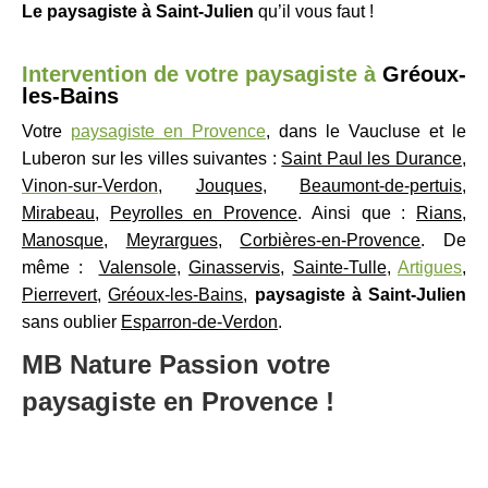
Le paysagiste à Saint-Julien
qu’il vous faut !
Intervention de votre paysagiste à
Gréoux-
les-Bains
Votre
paysagiste en Provence
, dans le Vaucluse et le
Luberon sur les villes suivantes :
Saint Paul les Durance
,
Vinon-sur-Verdon
,
Jouques
,
Beaumont-de-pertuis
,
Mirabeau
,
Peyrolles en Provence
. Ainsi que :
Rians
,
Manosque
,
Meyrargues
,
Corbières-en-Provence
. De
même :
Valensole
,
Ginasservis
,
Sainte-Tulle
,
Artigues
,
Pierrevert
,
Gréoux-les-Bains
,
paysagiste à Saint-Julien
sans oublier
Esparron-de-Verdon
.
MB Nature Passion votre
paysagiste en Provence !