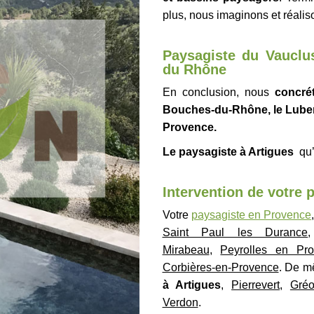
plus, nous imaginons et réali
Paysagiste du Vauclu
du Rhône
En conclusion, nous
concré
Bouches-du-Rhône, le
Lube
Provence.
Le paysagiste à Artigues
qu’
Intervention de votre 
Votre
paysagiste en Provence
Saint Paul les Durance
Mirabeau
,
Peyrolles en Pr
Corbières-en-Provence
. De 
à Artigues
,
Pierrevert
,
Gréo
Verdon
.