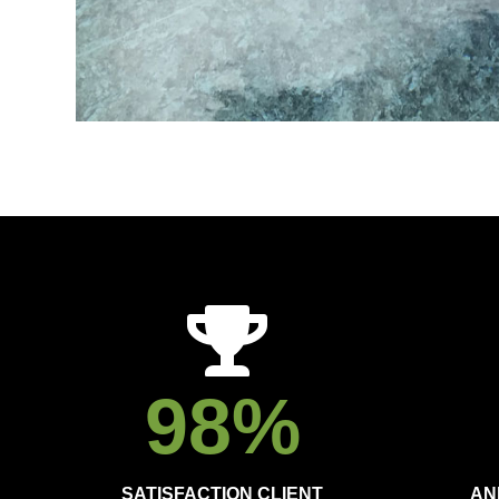
98
%
SATISFACTION CLIENT
AN