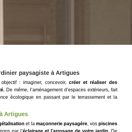
rdinier paysagiste à Artigues
bjectif : imaginer, concevoir,
créer et réaliser des
é.
De même, l’aménagement d’espaces extérieurs, fait
nce écologique en passant par le terrassement et la
à Artigues
étalisation
et la
maçonnerie paysagère
, vos
piscines
nons par l’
éclairage et l’arrosage de votre jardin
. De