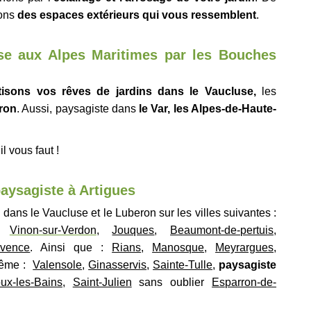
sons
des espaces extérieurs qui vous ressemblent
.
se aux Alpes Maritimes par les Bouches
tisons vos rêves de jardins dans le Vaucluse,
les
ron
. Aussi, paysagiste dans
le Var, les Alpes-de-Haute-
il vous faut !
paysagiste à Artigues
, dans le Vaucluse et le Luberon sur les villes suivantes :
,
Vinon-sur-Verdon
,
Jouques
,
Beaumont-de-pertuis
,
ovence
. Ainsi que :
Rians
,
Manosque
,
Meyrargues
,
même :
Valensole
,
Ginasservis
,
Sainte-Tulle
,
paysagiste
ux-les-Bains
,
Saint-Julien
sans oublier
Esparron-de-