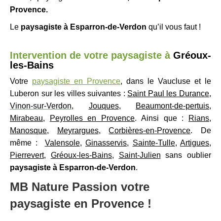
Provence.
Le
paysagiste à
Esparron-de-Verdon
qu’il vous faut !
Intervention de votre paysagiste à
Gréoux-
les-Bains
Votre
paysagiste en Provence
, dans le Vaucluse et le
Luberon sur les villes suivantes :
Saint Paul les Durance
,
Vinon-sur-Verdon
,
Jouques
,
Beaumont-de-pertuis
,
Mirabeau
,
Peyrolles en Provence
. Ainsi que :
Rians
,
Manosque
,
Meyrargues
,
Corbières-en-Provence
. De
même :
Valensole
,
Ginasservis
,
Sainte-Tulle
,
Artigues
,
Pierrevert
,
Gréoux-les-Bains
,
Saint-Julien
sans oublier
paysagiste à Esparron-de-Verdon
.
MB Nature Passion votre
paysagiste en Provence !