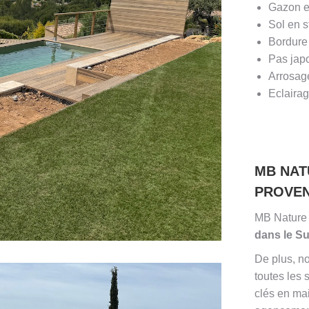
Gazon e
Sol en s
Bordure 
Pas jap
Arrosag
Eclaira
MB NAT
PROVE
MB Nature 
dans le S
De plus, n
toutes les 
clés en ma