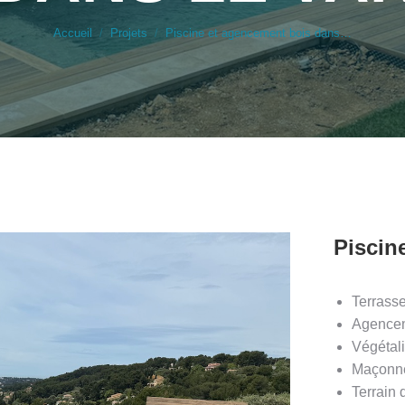
Accueil
Projets
Piscine et agencement bois dans…
Piscin
Terrass
Agencem
Végétali
Maçonne
Terrain