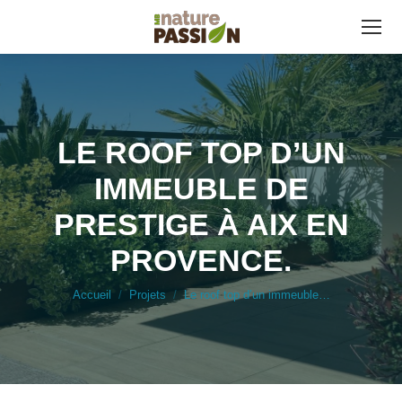
LE ROOF TOP D’UN
IMMEUBLE DE
PRESTIGE À AIX EN
Vous êtes ici :
PROVENCE.
Accueil
Projets
Le roof top d’un immeuble…