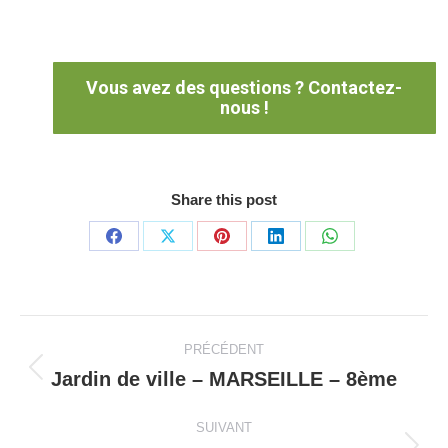
Vous avez des questions ? Contactez-
nous !
Share this post
Partager
Partager
Partager
Partager
Partager
sur
sur
sur
sur
sur
Facebook
X
Pinterest
LinkedIn
WhatsApp
Navigation
PRÉCÉDENT
de
Jardin de ville – MARSEILLE – 8ème
Onglet
précédent
commentaire
SUIVANT