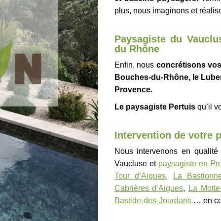
plus, nous imaginons et réali
Paysagiste du Vauclu
du Rhône
Enfin, nous
concrétisons vos
Bouches-du-Rhône, le
Lube
Provence.
Le paysagiste Pertuis
qu’il vo
Intervention de votre 
Nous intervenons en qualit
Vaucluse et
paysagiste en Pr
Tour d’Aigues
,
La Bastionn
Cabrières d’Aigues
,
La Motte
Bastide-des-Jourdans
…
en c