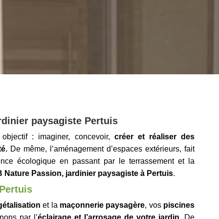
rdinier paysagiste Pertuis
bjectif : imaginer, concevoir,
créer et réaliser des
é.
De même, l’aménagement d’espaces extérieurs, fait
nce écologique en passant par le terrassement et la
 Nature Passion, jardinier paysagiste à Pertuis
.
Pertuis
étalisation
et la
maçonnerie paysagère
, vos
piscines
nons par l’
éclairage et l’arrosage de votre jardin
. De