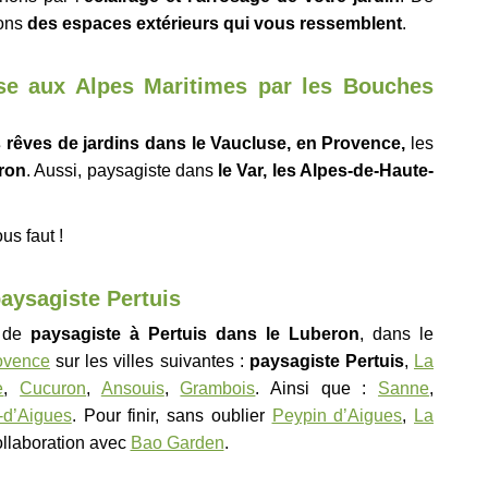
sons
des espaces extérieurs qui vous ressemblent
.
se aux Alpes Maritimes par les Bouches
 rêves de jardins dans le Vaucluse, en Provence,
les
ron
. Aussi, paysagiste dans
le Var, les Alpes-de-Haute-
us faut !
paysagiste Pertuis
é de
paysagiste à Pertuis dans le Luberon
, dans le
ovence
sur les villes suivantes :
paysagiste Pertuis
,
La
e
,
Cucuron
,
Ansouis
,
Grambois
. Ainsi que :
Sanne
,
-d’Aigues
. Pour finir, sans oublier
Peypin d’Aigues
,
La
ollaboration avec
Bao Garden
.